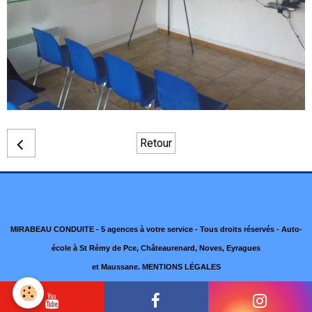
Retour
MIRABEAU CONDUITE - 5 agences à votre service - Tous droits réservés - Auto-
école à St Rémy de Pce, Châteaurenard, Noves, Eyragues
et Maussane.
MENTIONS LÉGALES